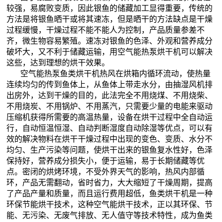
较强，易腐败变质，因此银鱼的储藏加工显得重要，传统的
方法是将银鱼晒干或将其速冻，但是晒干的方法缺点是干燥
过程缓慢，干燥过程不能不能人为控制，产品质量参差不
齐，微生物容易繁殖。速冻对银鱼的色泽、外观和营养成分
破坏大，又不利于储藏运输，用空气能热泵烘干机可以解决
这些，达到理想的烘干效果。
空气能热泵鱼类烘干机热风在烘箱内循环流动，使热量
连续均匀的传到鱼体上，从鱼体上带走水分，由抽湿风机排
出房外，达到干燥的目的，此法完全不用烧煤、不用烧柴、
不用烧炭、不用锅炉、不用蒸汽，只需要少量的电能来驱动
压缩机获得所需要的高温热量，设备在烘干过程中全自动运
行，自动恒温恒湿、自动判断湿度自动除湿等优点，可以有
效的解决物料在烘干干燥过程中出现的变色、变质、水分不
均匀、生产污染等问题，使烘干出来的银鱼复水性好，色泽
保持好，营养成分损失小，便于运输，易于长期储藏等优
点。密闭的烘烤环境，不受外界天气的影响，热风内部循
环，产品无需翻动，省时省力，大大缩短了干燥周期，提高
了产品产量和质量，而且运行费用超低，鱼类烘干机是一种
环保节能烘干技术，这种空气能烘干技术，正以其环保、节
能、无污染、无废气排放、无人值守等技术特性，成为鱼类