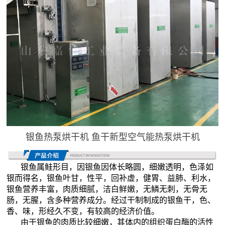
银鱼热泵烘干机 鱼干新型空气能热泵烘干机
银鱼属鲑形目，因银鱼因体长略圆，细嫩透明，色泽如
银而得名，银鱼叶甘，性平，回补虚，健胃、益肺、利水，
银鱼营养丰富，肉质细腻，洁白鲜嫩，无鳞无刺，无骨无
肠，无腥，含多种营养成分。经过干制制成的银鱼干，色、
香、味，形经久不变，有较高的经济价值。
由于银鱼的肉质比较细嫩，其体内的组织蛋白酶的活性